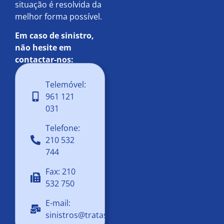
situação é resolvida da
melhor forma possível.
Em caso de sinistro,
não hesite em
contactar-nos:
Telemóvel:
961 121
031
Telefone:
210 532
744
Fax: 210
532 750
E-mail:
sinistros@trataseg.pt